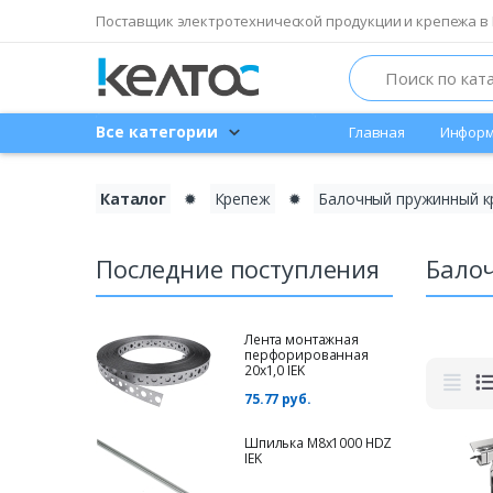
Поставщик электротехнической продукции и крепежа в 
Search
Все категории
Главная
Информ
Каталог
✹
Крепеж
✹
Балочный пружинный к
Последние поступления
Бало
Лента монтажная
перфорированная
20х1,0 IEK
75.77 руб.
Шпилька М8х1000 HDZ
IEK