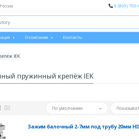
8 (800) 700-
России
ация
О компании
Контакты
репёж IEK
чный пружинный крепёж IEK
По умолчанию
Показыват
Зажим балочный 2-7мм под трубу 20мм HD