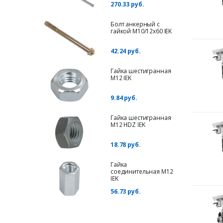
270.33 руб.
Болт анкерный с
гайкой М10/12х60 IEK
42.24 руб.
Гайка шестигранная
М12 IEK
9.84 руб.
Гайка шестигранная
М12 HDZ IEK
18.78 руб.
Гайка
соединительная М12
IEK
56.73 руб.