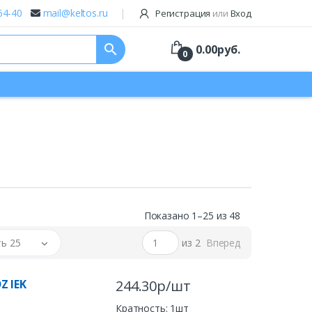
64-40
mail@keltos.ru
Регистрация
или
Вход
search
0.00
руб.
0
Показано 1–25 из 48
ь 25
из 2
Вперед
Z IEK
244.30р/шт
Кратность: 1шт