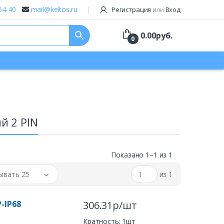
64-40
mail@keltos.ru
Регистрация
или
Вход
search
0.00
руб.
0
й 2 PIN
Показано 1–1 из 1
ывать 25
из 1
-IP68
306.31р/шт
Кратность: 1шт