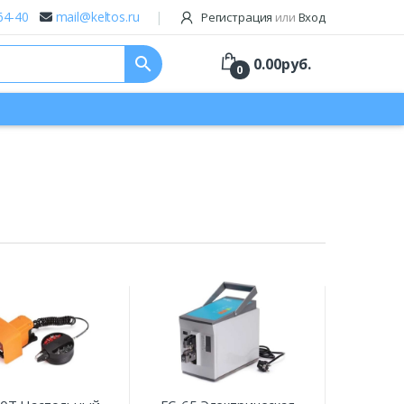
64-40
mail@keltos.ru
Регистрация
или
Вход
search
0.00
руб.
0