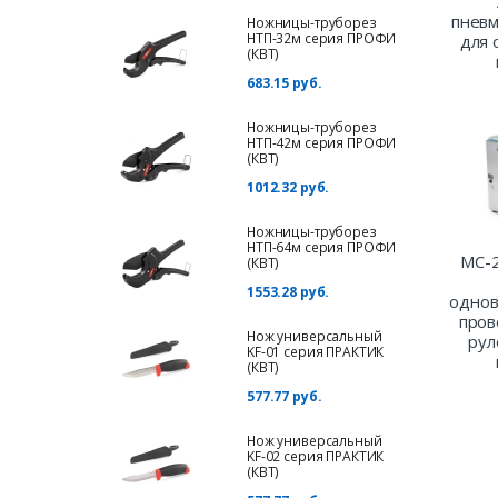
пневм
Ножницы-труборез
НТП-32м серия ПРОФИ
для 
(КВТ)
683.15 руб.
Ножницы-труборез
НТП-42м серия ПРОФИ
(КВТ)
1012.32 руб.
Ножницы-труборез
НТП-64м серия ПРОФИ
MC-2
(КВТ)
1553.28 руб.
однов
пров
Нож универсальный
рул
KF-01 серия ПРАКТИК
(КВТ)
577.77 руб.
Нож универсальный
KF-02 серия ПРАКТИК
(КВТ)