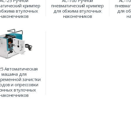
AC-25 Ручной
AC-100 Ручной
AC-1
атический кримпер
пневматический кримпер
пневма
обжима втулочных
для обжима втулочных
для о
наконечников
наконечников
н
5 Автоматическая
машина для
ременной зачистки
одов и опрессовки
онных втулочных
наконечников