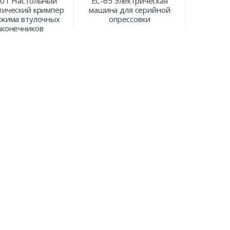
00T Настольный
EC-65 Электрическая
тический кримпер
машина для серийной
бжима втулочных
опрессовки
аконечников